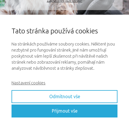
Zapomněli jste heslo?
Pokud máte s přihlášením problém
Tato stránka používá cookies
a nedaří se vám obnovit heslo, přes
tlačítko výše, kontaktujte nás
Na stránkách používáme soubory cookies. Některé jsou
na
dotazy@onlinepsiskola.cz
nezbytné pro fungování stránek, jiné nám umožňují
poskytnout vám lepší zkušenost při návštěvě našich
stránek nebo zobrazování reklamy, pomáhají nám
analyzovat návštěvnost a stránky zlepšovat.
Nastavení cookies
Odmítnout vše
Přijmout vše