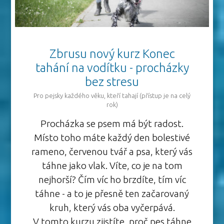
Zbrusu nový kurz Konec
tahání na vodítku - procházky
bez stresu
Pro pejsky každého věku, kteří tahají (přístup je na celý
rok)
Procházka se psem má být radost.
Místo toho máte každý den bolestivé
rameno, červenou tvář a psa, který vás
táhne jako vlak. Víte, co je na tom
nejhorší? Čím víc ho brzdíte, tím víc
táhne - a to je přesně ten začarovaný
kruh, který vás oba vyčerpává.
V tomto kurzu zjistíte, proč pes táhne