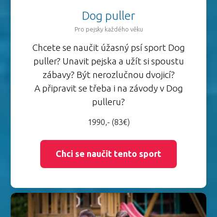
Dog puller
Pro pejsky každého věku
Chcete se naučit úžasný psí sport Dog
puller? Unavit pejska a užít si spoustu
zábavy? Být nerozlučnou dvojicí?
A připravit se třeba i na závody v Dog
pulleru?
1990,- (83€)
Chci se naučit tento sport