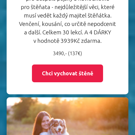
pro štěňata - nejdůležitější věci, které
musí vedět každý majitel štěňátka.
Venčení, kousání, co určitě nepodcenit
a další. Celkem 30 lekcí. A 4 DÁRKY
v hodnotě 3939Kč zdarma.
3490,- (137€)
Chci vychovat štěně