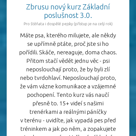
Zbrusu nový kurz Základní
poslušnost 3.0.
Pro štěňata i dospělé pejsky (přístup je na celý rok)
Máte psa, kterého milujete, ale někdy
se upřímně ptáte, proč jste si ho
pořídili. Skáče, nereaguje, doma chaos.
Přitom stačí vědět jednu věc - psi
neposlouchají proto, že by byli zlí
nebo tvrdohlaví. Neposlouchají proto,
že vám vázne komunikace a vzájemné
pochopení. Tento kurz vás naučí
přesně to. 15+ videí s našimi
trenérkami a reálnými páníčky
v terénu - uvidíte, jak vypadá pes před
tréninkem a jak po něm, a zopakujete