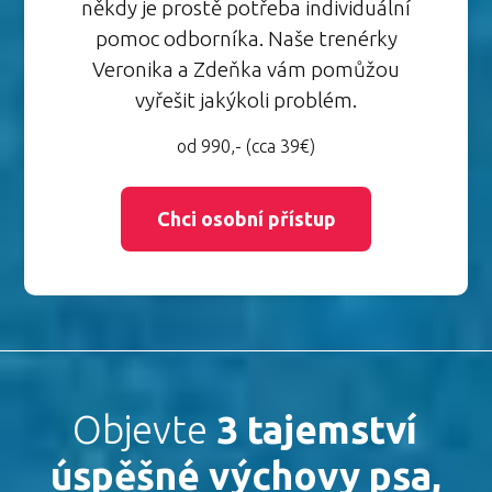
někdy je prostě potřeba individuální
pomoc odborníka. Naše trenérky
Veronika a Zdeňka vám pomůžou
vyřešit jakýkoli problém.
od 990,- (cca 39€)
Chci osobní přístup
Objevte
3 tajemství
úspěšné výchovy psa,