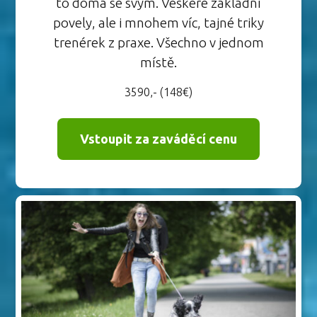
to doma se svým. Veškeré základní
povely, ale i mnohem víc, tajné triky
trenérek z praxe. Všechno v jednom
místě.
3590,- (148€)
Vstoupit za zaváděcí cenu