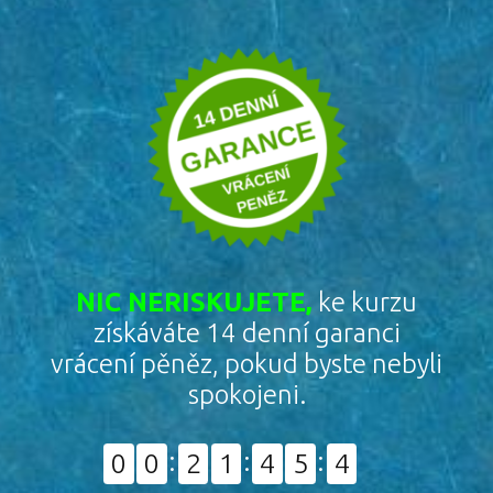
NIC NERISKUJETE,
ke kurzu
získáváte 14 denní garanci
vrácení pěněz, pokud byste nebyli
spokojeni.
0
0
2
1
4
5
4
0