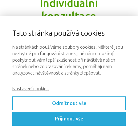
Individuální
konzultace
Je lepší se jednou zeptat než dvakrát
Tato stránka používá cookies
zabloudit.
Na stránkách používáme soubory cookies. Některé jsou
Máte strach z toho, jak výcvik zvládnete
nezbytné pro fungování stránek, jiné nám umožňují
sami a co bude, když vám nějaký povel
poskytnout vám lepší zkušenost při návštěvě našich
nepůjde?
stránek nebo zobrazování reklamy, pomáhají nám
analyzovat návštěvnost a stránky zlepšovat.
K dispozici máte zkušené trenérky,
Nastavení cookies
kterých se můžete na cokoliv zdarma
zeptat, a ony vymyslí řešení přesně
Odmítnout vše
vám na míru.
Získáte přístup do uzavřené
Přijmout vše
Facebookové skupiny
, ve které se
můžete ptát na cokoli trenérek,