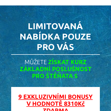
LIMITOVANÁ
NABÍDKA POUZE
PRO VÁS
MŮŽETE
ZÍSKAT KURZ
ZÁKLADNÍ POSLUŠNOST
PRO ŠTĚŇATA S
9 EXKLUZIVNÍMI BONUSY
V HODNOTĚ 8310Kč
ZDARMA