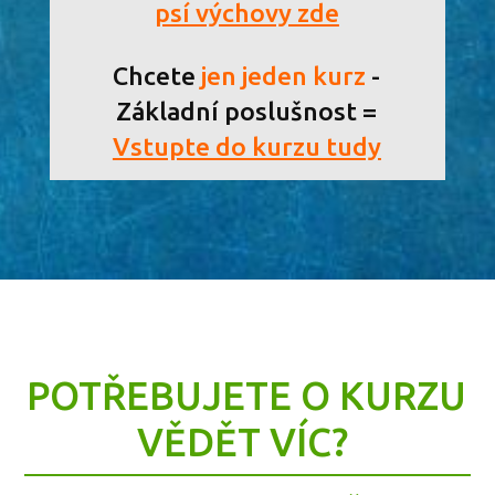
psí výchovy zde
Chcete
jen jeden kurz
-
Základní poslušnost =
Vstupte do kurzu tudy
POTŘEBUJETE O KURZU
VĚDĚT VÍC?