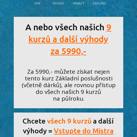
DNÍ
HODIN
MINUT
SEKUND
A nebo všech našich
9
kurzů a další výhody
za 5990,-
Za 5990,- můžete získat nejen
tento kurz Základní poslušnosti
(včetně dárků), ale rovnou přístup
do všech našich 9 kurzů
na půlroku.
Chcete
všech 9 kurzů
a další
výhody =
Vstupte do Mistra