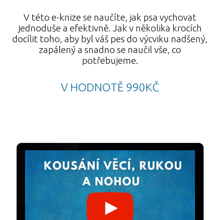
V této e-knize se naučíte, jak psa vychovat
jednoduše a efektivně. Jak v několika krocích
docílit toho, aby byl váš pes do výcviku nadšený,
zapálený a snadno se naučil vše, co
potřebujeme.
V HODNOTĚ 990KČ