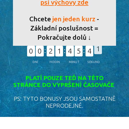
psí výchovy zde
Chcete
jen jeden kurz
-
Základní poslušnost =
Pokračujte dolů ↓
0
0
2
1
4
5
4
0
DNÍ
HODIN
MINUT
SEKUND
PLATÍ POUZE TEĎ NA TÉTO
STRÁNCE DO VYPRŠENÍ ČASOVAČE
PS: TYTO BONUSY JSOU SAMOSTATNĚ
NEPRODEJNÉ.