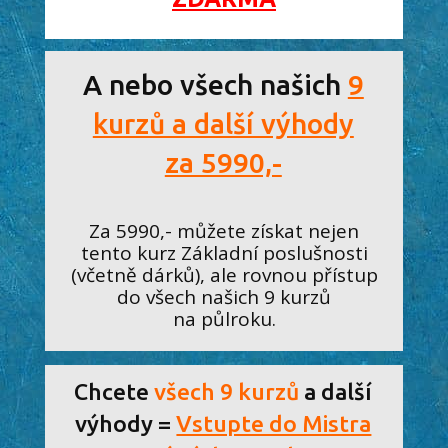
A nebo všech našich
9
kurzů a další výhody
za 5990,-
Za 5990,- můžete získat nejen
tento kurz Základní poslušnosti
(včetně dárků), ale rovnou přístup
do všech našich 9 kurzů
na půlroku.
Chcete
všech 9 kurzů
a další
výhody =
Vstupte do Mistra