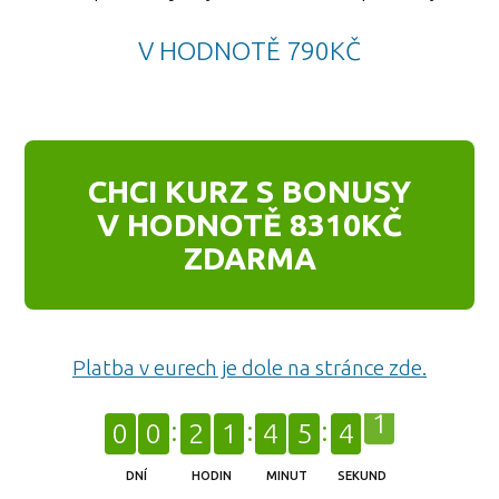
V HODNOTĚ 790KČ
CHCI KURZ S BONUSY
V HODNOTĚ 8310KČ
ZDARMA
Platba v eurech je dole na stránce zde.
0
0
2
1
4
5
4
0
DNÍ
HODIN
MINUT
SEKUND