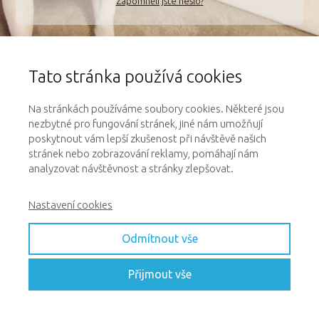
Zapomněli jste heslo?
Pokud máte s přihlášením problém a nedaří se
vám obnovit heslo, přes tlačítko výše,
Tato stránka používá cookies
kontaktujte nás na
dotazy@onlinepsiskola.cz
Na stránkách používáme soubory cookies. Některé jsou
nezbytné pro fungování stránek, jiné nám umožňují
poskytnout vám lepší zkušenost při návštěvě našich
stránek nebo zobrazování reklamy, pomáhají nám
analyzovat návštěvnost a stránky zlepšovat.
Nastavení cookies
Odmítnout vše
Přijmout vše