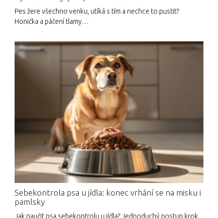
Pes žere všechno venku, utíká s tím a nechce to pustit?
Honička a páčení tlamy…
Sebekontrola psa u jídla: konec vrhání se na misku i
pamlsky
Jak naučit psa sebekontrolu u jídla? Jednoduchý postup krok