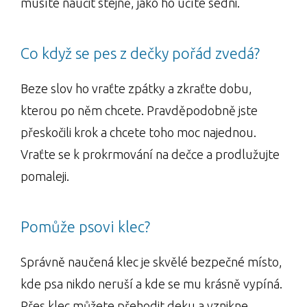
musíte naučit stejně, jako ho učíte sedni.
Co když se pes z dečky pořád zvedá?
Beze slov ho vraťte zpátky a zkraťte dobu,
kterou po něm chcete. Pravděpodobně jste
přeskočili krok a chcete toho moc najednou.
Vraťte se k prokrmování na dečce a prodlužujte
pomaleji.
Pomůže psovi klec?
Správně naučená klec je skvělé bezpečné místo,
kde psa nikdo neruší a kde se mu krásně vypíná.
Přes klec můžete přehodit deku a vznikne