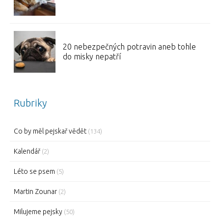
20 nebezpečných potravin aneb tohle
do misky nepatří
Rubriky
Co by měl pejskař vědět
(134)
Kalendář
(2)
Léto se psem
(5)
Martin Zounar
(2)
Milujeme pejsky
(50)