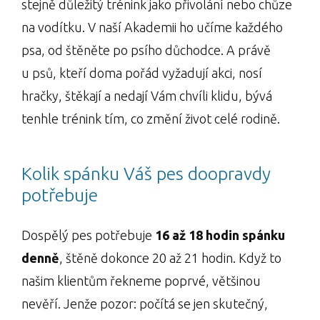
stejně důležitý trénink jako přivolání nebo chůze
na vodítku. V naší Akademii ho učíme každého
psa, od štěněte po psího důchodce. A právě
u psů, kteří doma pořád vyžadují akci, nosí
hračky, štěkají a nedají Vám chvíli klidu, bývá
tenhle trénink tím, co změní život celé rodině.
Kolik spánku Váš pes doopravdy
potřebuje
Dospělý pes potřebuje
16 až 18 hodin spánku
denně
, štěně dokonce 20 až 21 hodin. Když to
našim klientům řekneme poprvé, většinou
nevěří. Jenže pozor: počítá se jen skutečný,