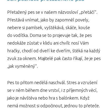
Přetažený pes se v našem názvosloví „přetáčí“.
Přestává vnímat, jako by zapomněl povely,
nebere si pamlsek, vyštěkává, skáče, kouše
do vodítka. Doma se to projevuje tak, že pes
nedokáže zůstat v klidu ani chvíli: nosí Vám
hračky, chodí od dveří ke dveřím, štěká na každý
zvuk za oknem. Majitelé pak často říkají, že je pes
„jak vyměněný“.
Pes to přitom nedělá naschvál. Stres a vzrušení
se v něm během dne vrství, i z příjemných věcí,
jako je návštěva nebo hra s balónkem. Když
nemá možnost si odpočinout, jednou to přeteče.