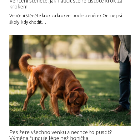
Venčení štěněte: jak naučit štěně čistotě krok za
krokem
Venčení štěněte krok za krokem podle trenérek Online psí
školy: kdy chodit…
Pes žere všechno venku a nechce to pustit?
Výměna funguje lépe než honička