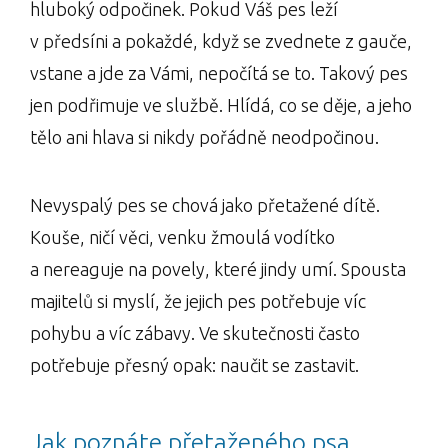
hluboký odpočinek. Pokud Váš pes leží
v předsíni a pokaždé, když se zvednete z gauče,
vstane a jde za Vámi, nepočítá se to. Takový pes
jen podřimuje ve službě. Hlídá, co se děje, a jeho
tělo ani hlava si nikdy pořádně neodpočinou.
Nevyspalý pes se chová jako přetažené dítě.
Kouše, ničí věci, venku žmoulá vodítko
a nereaguje na povely, které jindy umí. Spousta
majitelů si myslí, že jejich pes potřebuje víc
pohybu a víc zábavy. Ve skutečnosti často
potřebuje přesný opak: naučit se zastavit.
Jak poznáte přetaženého psa