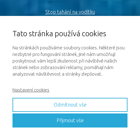
Stop tahání na vodítku
Tato stránka používá cookies
Problémové chování
Na stránkách používáme soubory cookies. Některé jsou
3 tajemství úspěšné výchovy psa
Zábavné psí triky
nezbytné pro fungování stránek, jiné nám umožňují
poskytnout vám lepší zkušenost při návštěvě našich
stránek nebo zobrazování reklamy, pomáhají nám
čtvrtek, 6 srp 2026, 20:30
analyzovat návštěvnost a stránky zlepšovat.
Dog puller
ZOBRAZIT DALŠÍ TERMÍNY
Nastavení cookies
VYSÍLÁNÍ ZDARMA ZDE
Individuální pomoc
0
0
0
7
0
5
0
0
:
0
7
:
0
5
Odmítnout vše
HODIN
MINUT
SEKUNDY
Recenze
Přijmout vše
Webinar
© 2026 Online psí škola