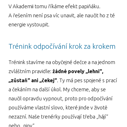
V Akademii tomu říkáme efekt papiňáku.
A řešením není psa víc unavit, ale naučit ho z té
energie vystoupit.
Trénink odpočívání krok za krokem
Trénink stavíme na obyčejné dečce a na jednom
zvláštním pravidle:
žádné povely „lehni“,
„zůstaň“ ani „čekej“
. Ty má pes spojené s prací
a čekáním na další úkol. My chceme, aby se
naučil opravdu vypnout, proto pro odpočívání
používáme vlastní slovo, které jinde v životě
nezazní. Naše trenérky používají třeba „hájí“
nebo „niny“.