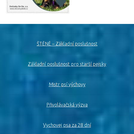
ŠTĚNĚ – Základní poslušnost
Základní poslušnost pro starší pejsky
Mistr psí výchovy
Přivolávačská výzva
Vychovej psa za 28 dní