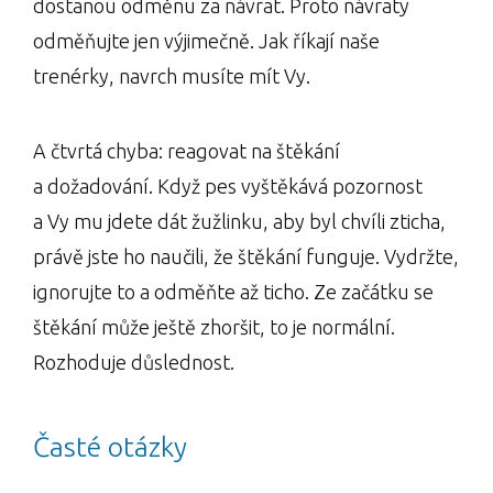
dostanou odměnu za návrat. Proto návraty
odměňujte jen výjimečně. Jak říkají naše
trenérky, navrch musíte mít Vy.
A čtvrtá chyba: reagovat na štěkání
a dožadování. Když pes vyštěkává pozornost
a Vy mu jdete dát žužlinku, aby byl chvíli zticha,
právě jste ho naučili, že štěkání funguje. Vydržte,
ignorujte to a odměňte až ticho. Ze začátku se
štěkání může ještě zhoršit, to je normální.
Rozhoduje důslednost.
Časté otázky