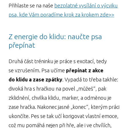
Přihlaste se na naše
bezplatné vysílání o výcviku
psa, kde Vám poradíme krok za krokem zde>>
Z energie do klidu: naučte psa
přepínat
Druhá část tréninku je práce s excitací, tedy
se vzrušením. Psa učíme
přepínat z akce
do klidu a zase zpátky
. Vypadá to třeba takhle:
divoká hra s hračkou na povel „můžeš“, pak
zklidnění, chvilka klidu, marker, a odměnou je
zase hračka. Nakonec jasné „konec“, kterým práci
ukončíte. Pes se tak učí korigovat vlastní emoce,
což mu pomáhá nejen při hře, ale i ve chvílích,